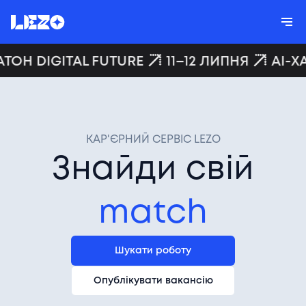
Н DIGITAL FUTURE
11–12 ЛИПНЯ
AI-ХАКА
КАР'ЄРНИЙ СЕРВІС LEZO
Знайди свій
match
Шукати роботу
Опублікувати вакансію