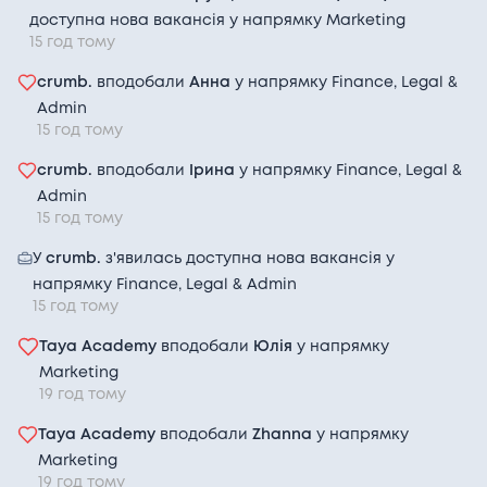
4 роки досвіду
English: Intermediate
доступна нова вакансія у напрямку
Marketing
15 год тому
Remote
crumb.
вподобали
Анна
у напрямку
Finance, Legal &
Admin
15 год тому
crumb.
вподобали
Ірина
у напрямку
Finance, Legal &
Senior UI/UX designer
Admin
15 год тому
(Promo)
У
crumb.
з'явилась доступна нова вакансія у
→
напрямку
Phenomenon Studio
Finance, Legal & Admin
15 год тому
4 роки досвіду
Taya Academy
вподобали
Юлія
у напрямку
English: Upper Intermediate
Remote
Marketing
19 год тому
Taya Academy
вподобали
Zhanna
у напрямку
Marketing
19 год тому