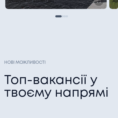
Museum of Stolen Art
Ap
НОВІ МОЖЛИВОСТІ
Топ-вакансії у
твоєму напрямі