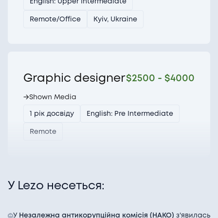
English: Upper Intermediate
Remote/Office
Kyiv, Ukraine
Graphic designer
$
2500
- $
4000
→
Shown Media
1 рік досвіду
English: Pre Intermediate
Remote
У Lezo несеться:
Graphic designer
→
PERFORMER
У
Незалежна антикорупційна комісія (НАКО)
з'явилась