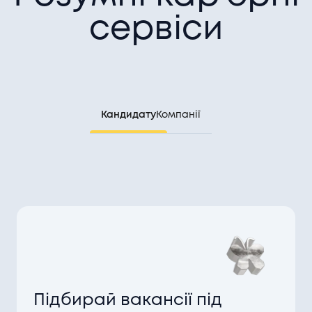
impact
у напрямку
Marketing
сервіси
2 дн тому
plusone social impact
вподобали
Vadym
у напрямку
Marketing
2 дн тому
У
NetSolid Investments
з'явилась доступна нова
Кандидату
Компанії
вакансія у напрямку
Marketing
2 дн тому
LITSLINK
вподобали
Daria
у напрямку
Marketing
2 дн тому
У
Flame Fame Agency
з'явилась доступна нова
вакансія у напрямку
Marketing
3 дн тому
У
Kateryna
склався взаємний метч із
Genesis
у
напрямку
Graphics
6 дн тому
Підбирай вакансії під