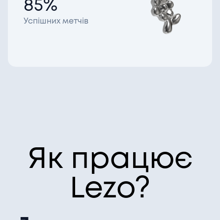
85%
Компанії
Успішних метчів
CV генератор
Увійти
UA
Як працює
Lezo?